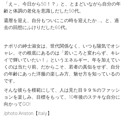
「え～、今日から50！？」と、とまどいながら自分の年
齢と体調の老化を意識しだした50代。
還暦を迎え、自分もついにこの時を迎えたか…。と、過
去の回想にふけりだした60代。
ナポリの紳士淑女は、世代関係なく、いつも陽気でオシ
ャレ。その根底にあるのは「若いころと変わらず、キレ
イで輝いていたい！」というエネルギー。年を加えてい
くのは当たり前。だからこそ、若者の真似をせず、自分
の年齢にあった洋服の楽しみ方、魅せ方を知っているの
です。
そんな彼らを模範にして、人は見た目９９％のファッシ
ョンを楽しみ、目標をもって、10年後のステキな自分に
向かってGO!
/photo:Ariston【Italy】