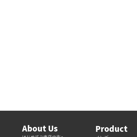
About Us
Product