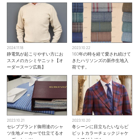
2024.11.18
2023.10.22
静電気が起こりやすい方にお
160年の時を経て愛され続けて
ススメのカシミヤニット【オ
きたハリソンズの新作生地入
ーダースーツ広島】
荷です。
2023.10.21
2023.10.20
セレブブランド御用達のシャ
冬シーンに目立ちたいならビ
ツ生地メーカーで仕立てるオ
ビットカラーチェックジャケ