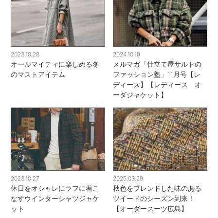
2023.10.28
2024.10.19
オールマイティに楽しめる冬
メルマガ「仕立て屋サルトの
のマストアイテム
ファッション塾」11月号【レ
ディース】【レディース オ
ーダジャケット】
2023.10.27
2025.03.29
休日をオシャレにラフに着こ
秋色をブレンドした味のある
なすウインターシャツジャケ
ツイードのシーズン到来！
ット
【オーダースーツ広島】