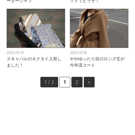
ーダーシャツ
ットでどうぞ！
2023.10.19
2023.10.16
スキャバルのネクタイ入荷し
ややゆったり目のロング丈が
ました！
今年流コート
1 / 2
1
2
»