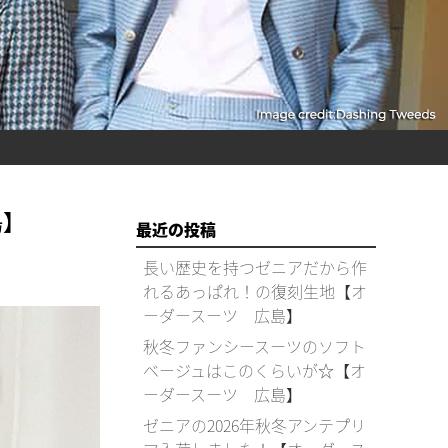
島】
最近の投稿
長い歴史を持つゼニアだから作
れるあっぱれ！の復刻生地【オ
ーダースーツ 広島】
秋冬ファンシースーツのソフト
ベージュはこのくらいが☆【オ
ーダースーツ 広島】
ゼニアの2026年秋冬アンテプリ