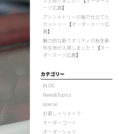
マ入荷しました！【オーダース
ーツ広島】
アシンメトリーの袖で仕立てた
カットソー【オーダースーツ広
島】
魅力的な新クオリティの秋冬新
作生地が入荷しました！【オー
ダースーツ広島】
カテゴリー
BLOG
News&Topics
special
お直し・リメイク
オーダーコート
オーダーシャツ