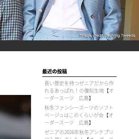
最近の投稿
長い歴史を持つゼニアだから作
れるあっぱれ！の復刻生地【オ
ーダースーツ 広島】
秋冬ファンシースーツのソフト
ベージュはこのくらいが☆【オ
ーダースーツ 広島】
ゼニアの2026年秋冬アンテプリ