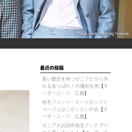
最近の投稿
長い歴史を持つゼニアだから作
れるあっぱれ！の復刻生地【オ
ーダースーツ 広島】
秋冬ファンシースーツのソフト
ベージュはこのくらいが☆【オ
ーダースーツ 広島】
ゼニアの2026年秋冬アンテプリ