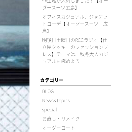
作生地が入荷しました！【オー
ダースーツ広島】
オフィスカジュアル、ジャケッ
トコーデ【オーダースーツ 広
島】
明後日土曜日のRCCラジオ【仕
立屋タッキーのファッションプ
レス】テーマは、秋冬大人カジ
ュアルを極めよう
カテゴリー
BLOG
News&Topics
special
お直し・リメイク
オーダーコート