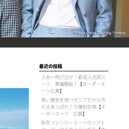
最近の投稿
さあ～飛び出せ！新成人式用ス
ーツ、準備開始！【オーダース
ーツ広島】
長い歴史を持つゼニアだから作
れるあっぱれ！の復刻生地【オ
ーダースーツ 広島】
秋冬ファンシースーツのソフト