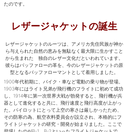
たのです。
レザージャケットの誕生
レザージャケットのルーツは、アメリカ先住民族が神か
ら与えられた自然の恵みを無駄なく最大限に生かすこと
から生まれた 独自のレザー文化だといわれています。
彼らはバッファローの革を、今のレザージャケットの原
型となるバッファローマントとして着用しました。
1900年代初期に、バイク・車など電動の乗り物が登場。
1903年にはライト兄弟が飛行機のフライトに初めて成功
し、1914年に第一次世界大戦が勃発すると、飛行機が兵
器として進化すると共に、飛行速度と飛行高度が上がっ
た。パイロットにとって上空の寒さは厳しかったため、
その防寒の為、航空衣料委員会が設立され、本格的にフ
ライトジャケットの研究・開発が始まりました。ここで
登場したのがB-1、B-2といったフライトジャケットで