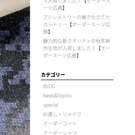
マ入荷しました！【オーダース
ーツ広島】
アシンメトリーの袖で仕立てた
カットソー【オーダースーツ広
島】
魅力的な新クオリティの秋冬新
作生地が入荷しました！【オー
ダースーツ広島】
カテゴリー
BLOG
News&Topics
special
お直し・リメイク
オーダーコート
オーダーシャツ