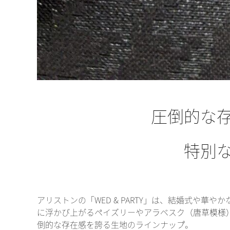
圧倒的な
特別
アリストンの「WED & PARTY」は、結婚式や
に浮かび上がるペイズリーやアラベスク（唐草模様
倒的な存在感を誇る生地のラインナップ。