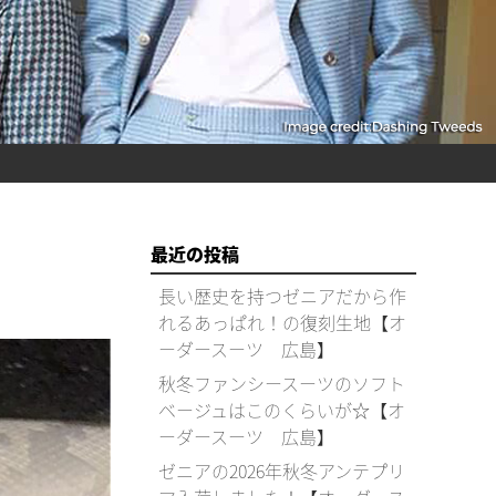
最近の投稿
長い歴史を持つゼニアだから作
れるあっぱれ！の復刻生地【オ
ーダースーツ 広島】
秋冬ファンシースーツのソフト
ベージュはこのくらいが☆【オ
ーダースーツ 広島】
ゼニアの2026年秋冬アンテプリ