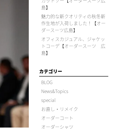
カットソー【オーダースーツ広
島】
魅力的な新クオリティの秋冬新
作生地が入荷しました！【オー
ダースーツ広島】
オフィスカジュアル、ジャケッ
トコーデ【オーダースーツ 広
島】
カテゴリー
BLOG
News&Topics
special
お直し・リメイク
オーダーコート
オーダーシャツ