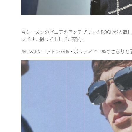
今シーズンのゼニアのアンテプリマのBOOKが入荷
プです。撮って出しでご案内。
/NOVARA コットン76%・ポリアミド24%のさ