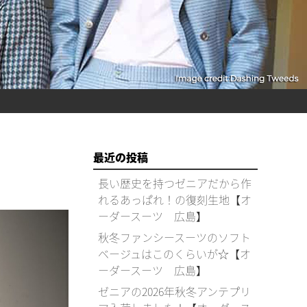
最近の投稿
長い歴史を持つゼニアだから作
れるあっぱれ！の復刻生地【オ
ーダースーツ 広島】
秋冬ファンシースーツのソフト
ベージュはこのくらいが☆【オ
ーダースーツ 広島】
ゼニアの2026年秋冬アンテプリ