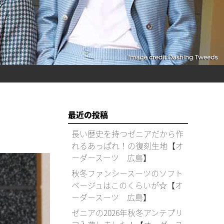
最近の投稿
長い歴史を持つゼニアだから作
れるあっぱれ！の復刻生地【オ
ーダースーツ 広島】
秋冬ファンシースーツのソフト
ベージュはこのくらいが☆【オ
ーダースーツ 広島】
ゼニアの2026年秋冬アンテプリ