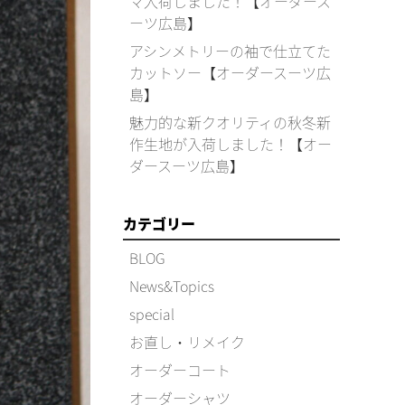
マ入荷しました！【オーダース
ーツ広島】
アシンメトリーの袖で仕立てた
カットソー【オーダースーツ広
島】
魅力的な新クオリティの秋冬新
作生地が入荷しました！【オー
ダースーツ広島】
カテゴリー
BLOG
News&Topics
special
お直し・リメイク
オーダーコート
オーダーシャツ