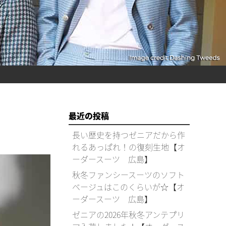
最近の投稿
長い歴史を持つゼニアだから作
れるあっぱれ！の復刻生地【オ
ーダースーツ 広島】
秋冬ファンシースーツのソフト
ベージュはこのくらいが☆【オ
ーダースーツ 広島】
ゼニアの2026年秋冬アンテプリ