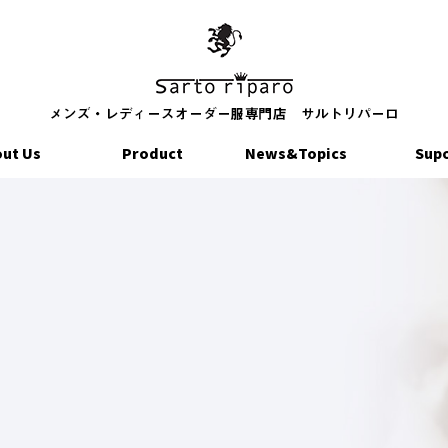
ut Us
Product
News&Topics
Sup