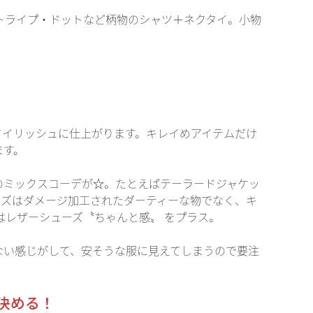
トライプ・ドットなど柄物のシャツ＋ネクタイ。小物
タイリッシュに仕上がります。キレイめアイテムだけ
ます。
のミックスコーデが☆。たとえばテーラードジャケッ
ンズはダメージ加工されたダーティーな物でなく、キ
レザーシューズ〝ちゃんと感〟 をプラス。
ない感じがして、安そうな服に見えてしまうので要注
決める！