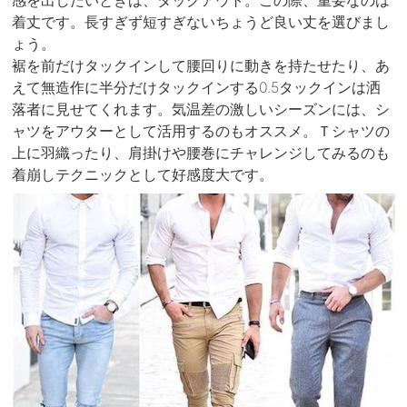
感を出したいときは、タックアウト。この際、重要なのは
着丈です。長すぎず短すぎないちょうど良い丈を選びまし
ょう。
裾を前だけタックインして腰回りに動きを持たせたり、あ
えて無造作に半分だけタックインする0.5タックインは洒
落者に見せてくれます。気温差の激しいシーズンには、シ
ャツをアウターとして活用するのもオススメ。Ｔシャツの
上に羽織ったり、肩掛けや腰巻にチャレンジしてみるのも
着崩しテクニックとして好感度大です。