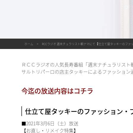
ホーム
RCCラジオ 週末チュラリスト朝ナマにて【仕立て屋タッキーのファ
ＲＣＣラジオの人気長寿番組「週末ナチュラリスト朝
サルトリパーロの店主タッキーによるファッション
今迄の放送内容はコチラ
仕立て屋タッキーのファッション・
■2021年3月6日（土）放送
【お直し・リメイク特集】