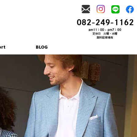
ort
BLOG