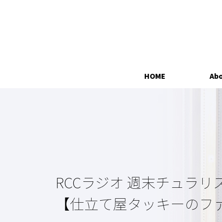
HOME
Abo
RCCラジオ 週末チュラ
【仕立て屋タッキーのフ