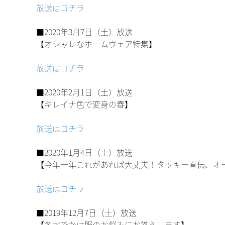
放送はコチラ
■2020年3月7日（土）放送
【オシャレなホームウェア特集】
放送はコチラ
■2020年2月1日（土）放送
【キレイナ色で変身の春】
放送はコチラ
■2020年1月4日（土）放送
【今年一年これがあれば大丈夫！タッキー直伝、オ
放送はコチラ
■2019年12月7日（土）放送
【冬おでかけ服のお悩みにお答えします】