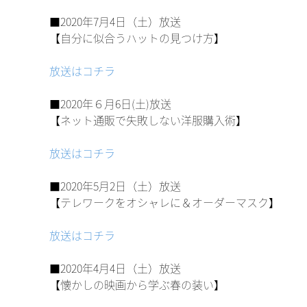
■2020年7月4日（土）放送
【自分に似合うハットの見つけ方】
放送はコチラ
■2020年６月6日(土)放送
【ネット通販で失敗しない洋服購入術】
放送はコチラ
■2020年5月2日（土）放送
【テレワークをオシャレに＆オーダーマスク】
放送はコチラ
■2020年4月4日（土）放送
【懐かしの映画から学ぶ春の装い】