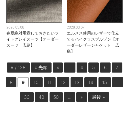
2026.03.08
2026.03.07
春夏絶対用意しておきたいラ
エルメス使用のレザーで仕立
イトグレイスーツ【オーダー
てるハイクラスブルゾン【オ
スーツ 広島】
ーダーレザージャケット 広
島】
9 / 128
« 先頭
«
...
4
5
6
7
8
9
10
11
12
13
14
15
...
30
40
50
...
»
最後 »