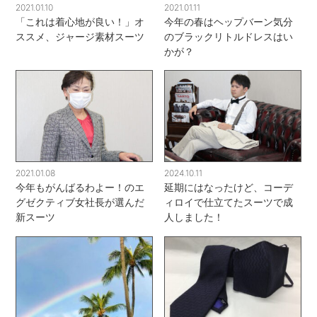
2021.01.10
2021.01.11
「これは着心地が良い！」オ
今年の春はヘップバーン気分
ススメ、ジャージ素材スーツ
のブラックリトルドレスはい
かが？
2021.01.08
2024.10.11
今年もがんばるわよー！のエ
延期にはなったけど、コーデ
グゼクティブ女社長が選んだ
ィロイで仕立てたスーツで成
新スーツ
人しました！