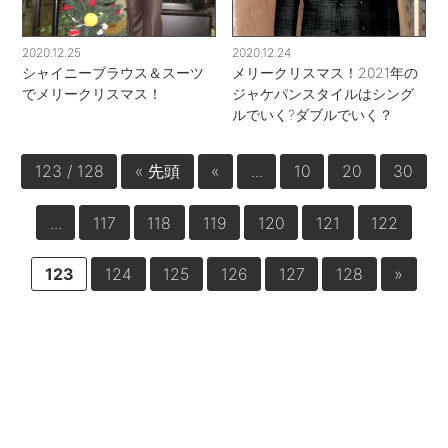
2020.12.25
2020.12.24
シャイニーブラウス＆スーツ
メリークリスマス！2021年の
でメリークリスマス！
ジャケパンスタイルはシング
ルでいく?ダブルでいく？
123 / 128
« 先頭
«
...
10
20
30
...
117
118
119
120
121
122
123
124
125
126
127
128
»