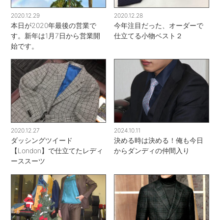
2020.12.29
2020.12.28
本日が2020年最後の営業で
今年注目だった、オーダーで
す。新年は1月7日から営業開
仕立てる小物ベスト２
始です。
2020.12.27
2024.10.11
ダッシングツイード
決める時は決める！俺も今日
【London】で仕立てたレディ
からダンディの仲間入り
ーススーツ